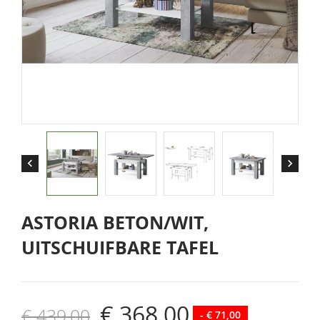


ASTORIA BETON/WIT,
UITSCHUIFBARE TAFEL
€ 368,00
€ 439,00
- € 71,00