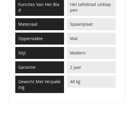
Functies Van Het Bla
Het tafelblad uitklap
D
pen
Materiaal:
Spaanplaat
Oppervlakte
Mat
Stijl
Modern
Garantie
2 jaar
Gewicht Met Verpakk
48 kg
Ing