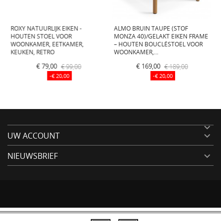
ROXY NATUURLIJK EIKEN -
ALMO BRUIN TAUPE (STOF
L
HOUTEN STOEL VOOR
MONZA 40)/GELAKT EIKEN FRAME
V
L
WOONKAMER, EETKAMER,
– HOUTEN BOUCLÉSTOEL VOOR
(
KEUKEN, RETRO
WOONKAMER,...
€ 79,00
€ 99,00
€ 169,00
€ 189,00
-€ 20,00
-€ 20,00

UW ACCOUNT

NIEUWSBRIEF
