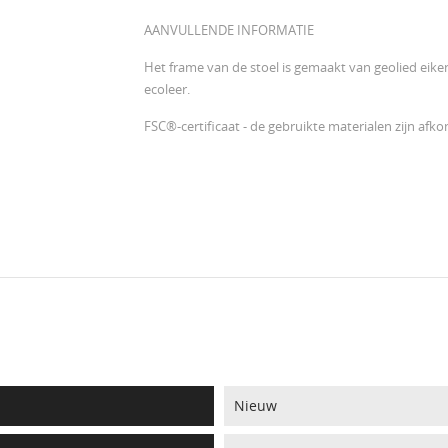
AANVULLENDE INFORMATIE
Het frame van de stoel is gemaakt van geolied eiken
ecoleer.
FSC®-certificaat - de gebruikte materialen zijn af
Nieuw