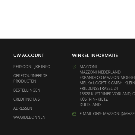
UW ACCOUNT
WINKEL INFORMATIE
PERSOONLIJKE INFO
MAZZONI
MAZZONI NEDERLAND
GERETOURNEERDE
EXPANDECO MAZZONIMOEBEL
PRODUCTEN
MELKA LOGISTIK GMBH, KLEI
FRIEDENSSTRASSE 24
BESTELLINGEN
15328 KÜSTRINER VORLAND, 
CREDITNOTA'S
KÜSTRIN–KIETZ
DUITSLAND
ADRESSEN
E-MAIL ONS: MAZZONI@MAZZ
WAARDEBONNEN