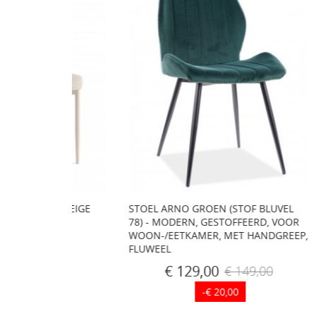
4) / BEIGE
STOEL ARNO GROEN (STOF BLUVEL
LUGO 
78) - MODERN, GESTOFFEERD, VOOR
OPENG
OOR
WOON-/EETKAMER, MET HANDGREEP,
/ CAFÉ
FLUWEEL
€ 129,00
9,00
€ 149,00
-€ 20,00