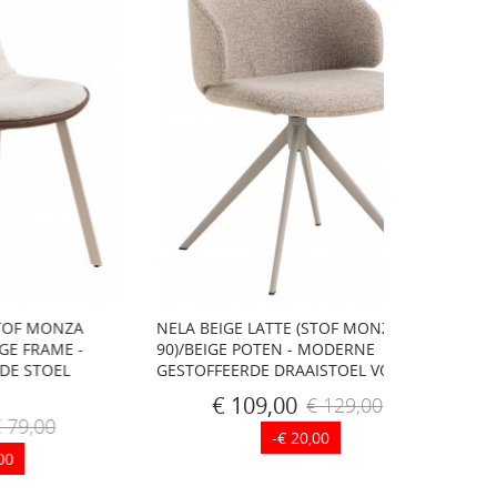
ZA
NELA BEIGE LATTE (STOF MONZA
FIORA BEIGE 
 -
90)/BEIGE POTEN - MODERNE
FRAME - MO
GESTOFFEERDE DRAAISTOEL VOOR...
STOEL VOOR
WOONKAMER
€ 109,00
€ 129,00
€ 8
-€ 20,00