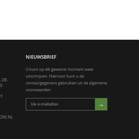
NIEUWSBRIEF
U kunt op elk gewenst moment weer
uitschrijven. Hiervoor kunt u de
.DE-
contactgegevens gebruiken uit de algemene
NE
voorwaarden.
OT
ONI.NL