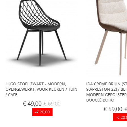
STOEL ZWART - MODERN,
IDA CRÈME BRUIN (STOF MON
EWERKT, VOOR KEUKEN / TUIN
90/PRESTON 22) / BEIGE FRAME
MODERN GEPOLSTERDE STOEL
BOUCLÉ BOHO
€ 49,00
€ 69,00
€ 59,00
€ 79,00
-€ 20,00
-€ 20,00