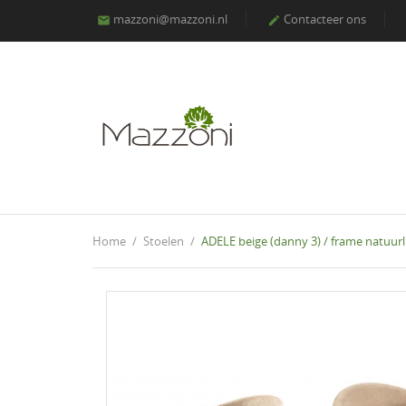
mazzoni@mazzoni.nl
Contacteer ons


Home
Stoelen
ADELE beige (danny 3) / frame nat