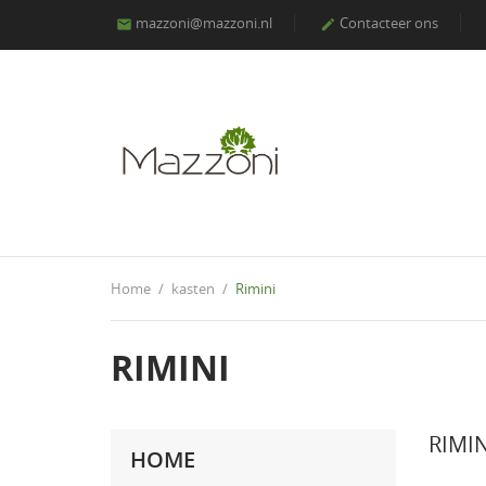
mazzoni@mazzoni.nl
Contacteer ons


Home
kasten
Rimini
RIMINI
RIMIN
HOME