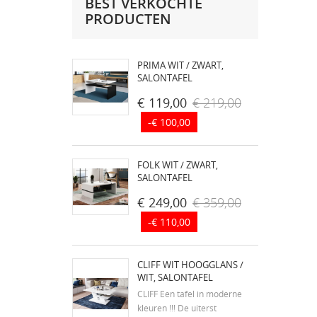
BEST VERKOCHTE
PRODUCTEN
PRIMA WIT / ZWART,
SALONTAFEL
€ 119,00
€ 219,00
-€ 100,00
FOLK WIT / ZWART,
SALONTAFEL
€ 249,00
€ 359,00
-€ 110,00
CLIFF WIT HOOGGLANS /
WIT, SALONTAFEL
CLIFF Een tafel in moderne
kleuren !!! De uiterst