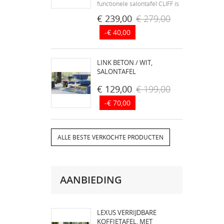
functionele salontafel CLIFF is
ontstaan uit passie voor
€ 239,00
€ 279,00
meubeldesign. - modern
-€ 40,00
design - tafel gemaakt van de
beste gelamineerde platen
SWISS KRONO, Europa's
LINK BETON / WIT,
grootste producent van...
SALONTAFEL
€ 129,00
€ 199,00
-€ 70,00
ALLE BESTE VERKOCHTE PRODUCTEN
AANBIEDING
LEXUS VERRIJDBARE
KOFFIETAFEL, MET