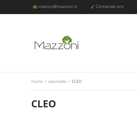
mazzoni@mazzoni.nl
Contacteer ons


Home
salontafel
CLEO
CLEO