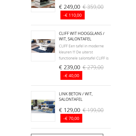
€ 249,00
€ 359,00
-€ 110,00
CLIFF WIT HOOGGLANS /
WIT, SALONTAFEL
CLIFF Een tafel in moderne
kleuren !!! De uiterst
functionele salontafel CLIFF is
ontstaan uit passie voor
€ 239,00
€ 279,00
meubeldesign. - modern
-€ 40,00
design - tafel gemaakt van de
beste gelamineerde platen
SWISS KRONO, Europa's
LINK BETON / WIT,
grootste producent van...
SALONTAFEL
€ 129,00
€ 199,00
-€ 70,00