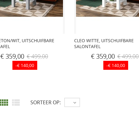
ETON/WIT, UITSCHUIFBARE
CLEO WITTE, UITSCHUIFBARE
AFEL
SALONTAFEL
€ 359,00
€ 359,00
€ 499,00
€ 499,00
-€ 140,00
-€ 140,00


SORTEER OP:
