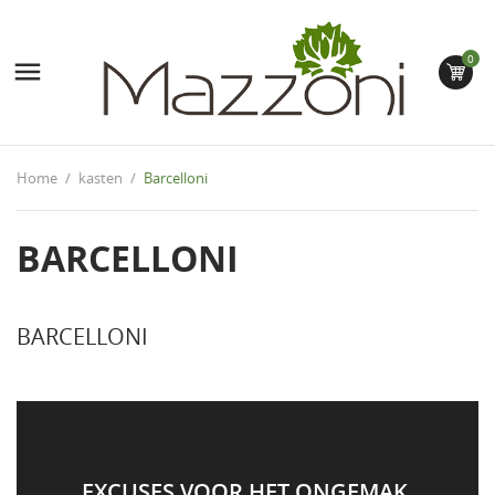
0

Home
kasten
Barcelloni
BARCELLONI
BARCELLONI
EXCUSES VOOR HET ONGEMAK.