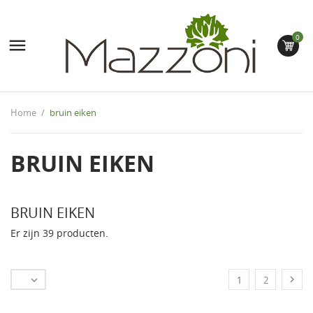
0

Home
bruin eiken
BRUIN EIKEN
BRUIN EIKEN
Er zijn 39 producten.


1
2