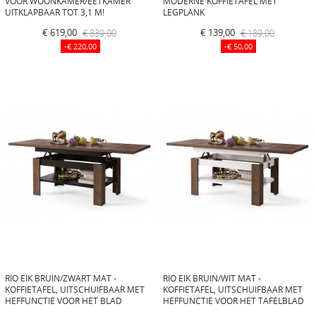
VOOR WOONKAMER/EETKAMER
MODERNE KOFFIETAFEL MET
UITKLAPBAAR TOT 3,1 M!
LEGPLANK
€ 619,00
€ 839,00
€ 139,00
€ 189,00
-€ 220,00
-€ 50,00
RIO EIK BRUIN/ZWART MAT -
RIO EIK BRUIN/WIT MAT -
KOFFIETAFEL, UITSCHUIFBAAR MET
KOFFIETAFEL, UITSCHUIFBAAR MET
HEFFUNCTIE VOOR HET BLAD
HEFFUNCTIE VOOR HET TAFELBLAD