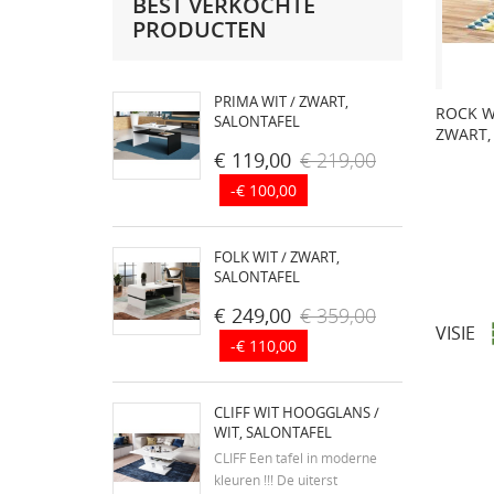
BEST VERKOCHTE
PRODUCTEN
PRIMA WIT / ZWART,
ROCK W
SALONTAFEL
ZWART,
€ 119,00
€ 219,00
-€ 100,00
FOLK WIT / ZWART,
SALONTAFEL
€ 249,00
€ 359,00
VISIE
-€ 110,00
CLIFF WIT HOOGGLANS /
WIT, SALONTAFEL
CLIFF Een tafel in moderne
kleuren !!! De uiterst