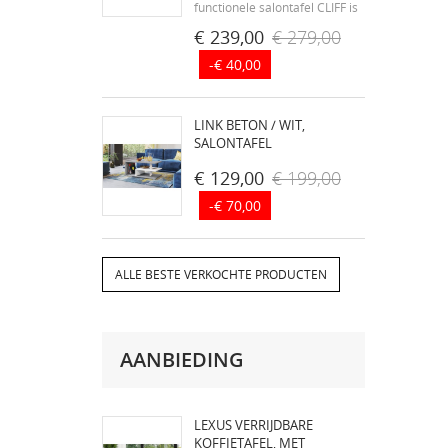
functionele salontafel CLIFF is
ontstaan uit passie voor
€ 239,00
€ 279,00
meubeldesign. - modern
-€ 40,00
design - tafel gemaakt van de
beste gelamineerde platen
SWISS KRONO, Europa's
LINK BETON / WIT,
grootste producent van...
SALONTAFEL
€ 129,00
€ 199,00
-€ 70,00
ALLE BESTE VERKOCHTE PRODUCTEN
AANBIEDING
LEXUS VERRIJDBARE
KOFFIETAFEL, MET