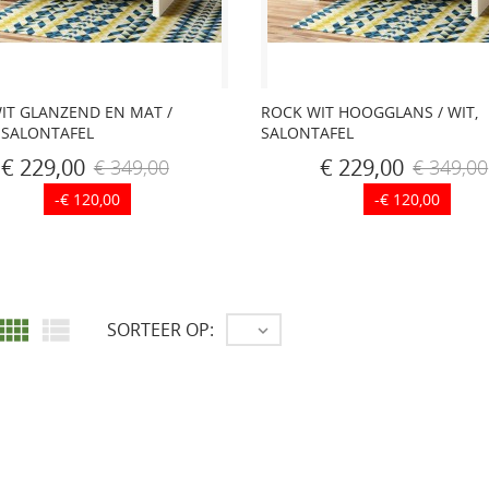
IT GLANZEND EN MAT /
ROCK WIT HOOGGLANS / WIT,
 SALONTAFEL
SALONTAFEL
€ 229,00
€ 229,00
€ 349,00
€ 349,00
-€ 120,00
-€ 120,00


SORTEER OP:
