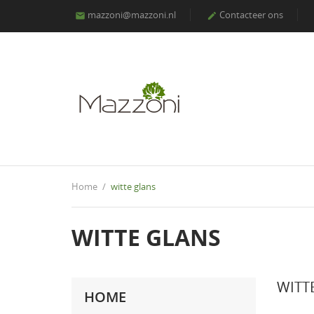
mazzoni@mazzoni.nl
Contacteer ons


Home
witte glans
WITTE GLANS
WITT
HOME